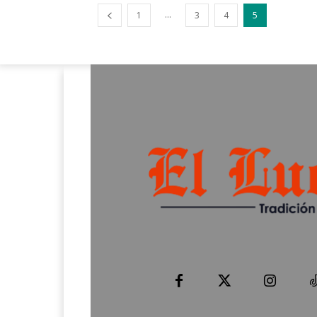
...
1
3
4
5