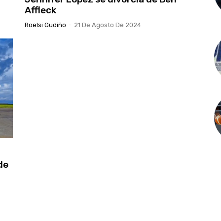
Affleck
Roelsi Gudiño
-
21 De Agosto De 2024
de