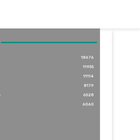
18676
11955
11114
8179
o
6528
6060