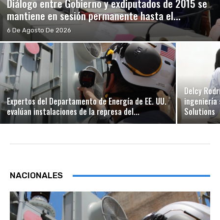
Diálogo entre Gobierno y exdiputados de 2015 se
mantiene en sesión permanente hasta el...
6 De Agosto De 2026
Delcy Rodr
Expertos del Departamento de Energía de EE. UU.
ingeniería
evalúan instalaciones de la represa del...
Solutions
NACIONALES