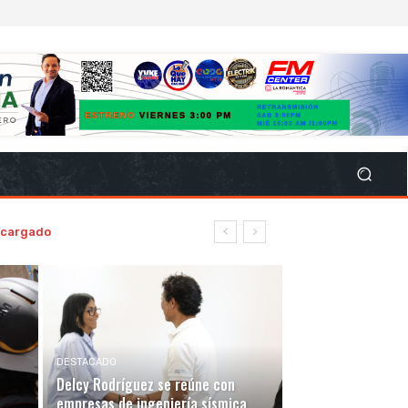
encargado
DESTACADO
Delcy Rodríguez se reúne con
empresas de ingeniería sísmica