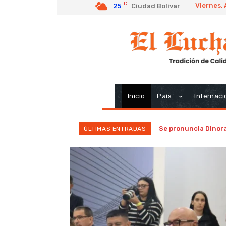
C
Viernes,
25
Ciudad Bolivar
Inicio
País
Internaci
Se pronuncia Dinora
ÚLTIMAS ENTRADAS