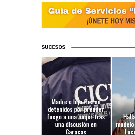
SUCESOS
Madre e hijo fueron
detenidos por prender
fuego a una mujer tras
Halla
una discusión en
modelo
Caracas
Luc