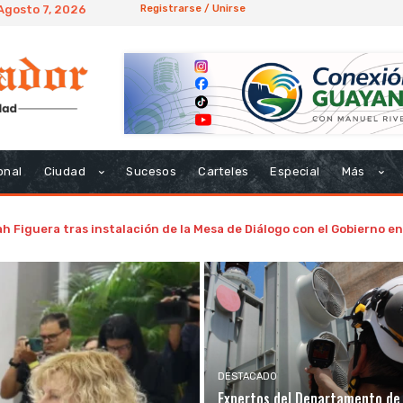
 Agosto 7, 2026
Registrarse / Unirse
onal
Ciudad
Sucesos
Carteles
Especial
Más
h Figuera tras instalación de la Mesa de Diálogo con el Gobierno 
DESTACADO
Expertos del Departamento de