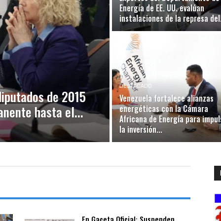
Energía de EE. UU. evalúan
instalaciones de la represa del.
DESTACADO
diputados de 2015
Venezuela fortalece alianzas
nente hasta el...
energéticas con la Cámara
Africana de Energía para impul
la inversión...
En Gaceta Oficial: Suspenden