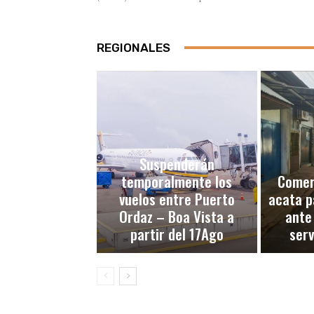
REGIONALES
Suspenderán
temporalmente los
Comerc
vuelos entre Puerto
acata p
Ordaz – Boa Vista a
ante
partir del 17Ago
serv