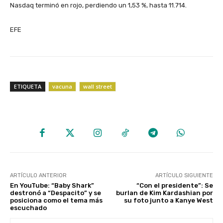
Nasdaq terminó en rojo, perdiendo un 1,53 %, hasta 11.714.
EFE
ETIQUETA
vacuna
wall street
ARTÍCULO ANTERIOR
ARTÍCULO SIGUIENTE
En YouTube: “Baby Shark”
“Con el presidente”: Se
destronó a “Despacito” y se
burlan de Kim Kardashian por
posiciona como el tema más
su foto junto a Kanye West
escuchado