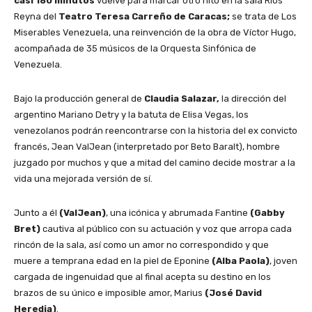
casi 180 minutos
vuelve para marcar otro hito en la sala Ríos
Reyna del
Teatro Teresa Carreño de Caracas;
se trata de Los
Miserables Venezuela, una reinvención de la obra de Víctor Hugo,
acompañada de 35 músicos de la Orquesta Sinfónica de
Venezuela.
Bajo la producción general de
Claudia Salazar,
la dirección del
argentino Mariano Detry y la batuta de Elisa Vegas, los
venezolanos podrán reencontrarse con la historia del ex convicto
francés, Jean ValJean (interpretado por Beto Baralt), hombre
juzgado por muchos y que a mitad del camino decide mostrar a la
vida una mejorada versión de sí.
Junto a él
(ValJean)
, una icónica y abrumada Fantine
(Gabby
Bret)
cautiva al público con su actuación y voz que arropa cada
rincón de la sala, así como un amor no correspondido y que
muere a temprana edad en la piel de Eponine
(Alba Paola)
, joven
cargada de ingenuidad que al final acepta su destino en los
brazos de su único e imposible amor, Marius
(José David
Heredia)
.