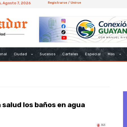
, Agosto 7, 2026
Registrarse / Unirse
onal
Ciudad
Sucesos
Carteles
Especial
Más
a salud los baños en agua
353