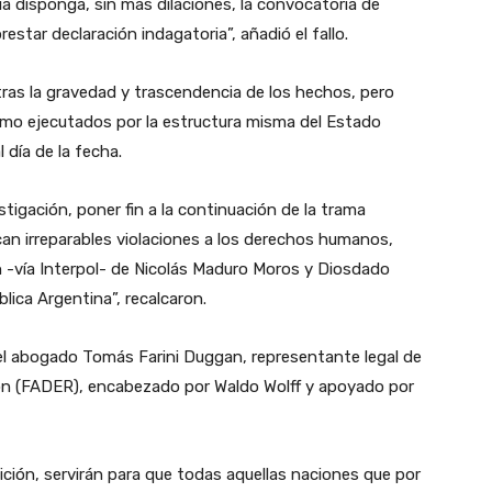
cia disponga, sin más dilaciones, la convocatoria de
star declaración indagatoria”, añadió el fallo.
 tras la gravedad y trascendencia de los hechos, pero
omo ejecutados por la estructura misma del Estado
 día de la fecha.
stigación, poner fin a la continuación de la trama
can irreparables violaciones a los derechos humanos,
 -vía Interpol- de Nicolás Maduro Moros y Diosdado
lica Argentina”, recalcaron.
 el abogado Tomás Farini Duggan, representante legal de
ión (FADER), encabezado por Waldo Wolff y apoyado por
ición, servirán para que todas aquellas naciones que por