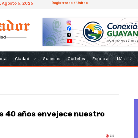
, Agosto 6, 2026
Registrarse / Unirse
onal
Ciudad
Sucesos
Carteles
Especial
Más
os 40 años envejece nuestro
318