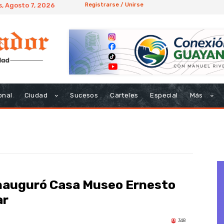
s, Agosto 7, 2026
Registrarse / Unirse
onal
Ciudad
Sucesos
Carteles
Especial
Más
inauguró Casa Museo Ernesto
ar
348