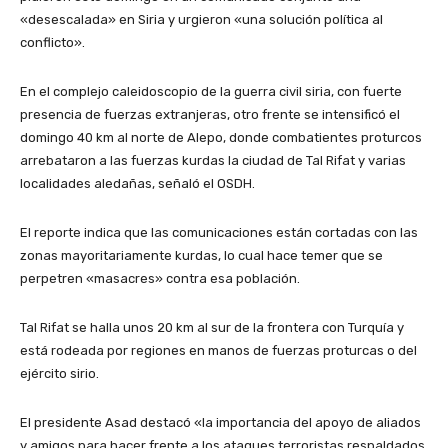
«desescalada» en Siria y urgieron «una solución política al
conflicto».
En el complejo caleidoscopio de la guerra civil siria, con fuerte
presencia de fuerzas extranjeras, otro frente se intensificó el
domingo 40 km al norte de Alepo, donde combatientes proturcos
arrebataron a las fuerzas kurdas la ciudad de Tal Rifat y varias
localidades aledañas, señaló el OSDH.
El reporte indica que las comunicaciones están cortadas con las
zonas mayoritariamente kurdas, lo cual hace temer que se
perpetren «masacres» contra esa población.
Tal Rifat se halla unos 20 km al sur de la frontera con Turquía y
está rodeada por regiones en manos de fuerzas proturcas o del
ejército sirio.
El presidente Asad destacó «la importancia del apoyo de aliados
y amigos para hacer frente a los ataques terroristas respaldados