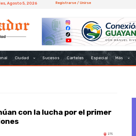
les, Agosto 5, 2026
Registrarse / Unirse
onal
Ciudad
Sucesos
Carteles
Especial
Más
úan con la lucha por el primer
ciones
275