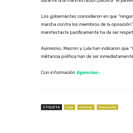
durante una manifestación pacífica” el jueves
‎Los gobernantes coincidieron en que “ningu
marcha contra los miembros de la oposición”
manifestaste pacíficamente ha de ser respet
‎Asimismo, Macron y Lula han indicaron que “
militancia política han de ser inmediatamente
‎Con información
Agencias-.
ETIQUETA
Lula
macron
Venezuela