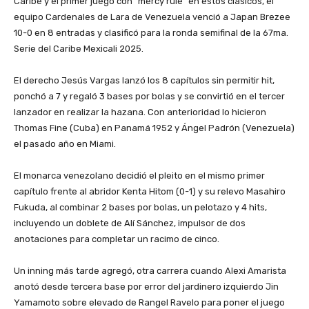
Caribe y el primer juego con “mercy rule” en estos clásicos, el
equipo Cardenales de Lara de Venezuela venció a Japan Brezee
10-0 en 8 entradas y clasificó para la ronda semifinal de la 67ma.
Serie del Caribe Mexicali 2025.
‎El derecho Jesús Vargas lanzó los 8 capítulos sin permitir hit,
ponchó a 7 y regaló 3 bases por bolas y se convirtió en el tercer
lanzador en realizar la hazana. Con anterioridad lo hicieron
Thomas Fine (Cuba) en Panamá 1952 y Ángel Padrón (Venezuela)
el pasado año en Miami.
‎El monarca venezolano decidió el pleito en el mismo primer
capítulo frente al abridor Kenta Hitom (0-1) y su relevo Masahiro
Fukuda, al combinar 2 bases por bolas, un pelotazo y 4 hits,
incluyendo un doblete de Alí Sánchez, impulsor de dos
anotaciones para completar un racimo de cinco.
‎Un inning más tarde agregó, otra carrera cuando Alexi Amarista
anotó desde tercera base por error del jardinero izquierdo Jin
Yamamoto sobre elevado de Rangel Ravelo para poner el juego