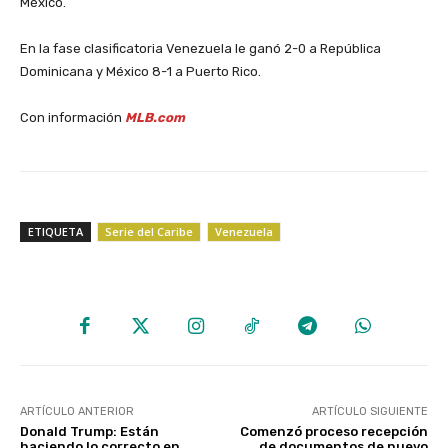
México.
‎En la fase clasificatoria Venezuela le ganó 2-0 a República
Dominicana y México 8-1 a Puerto Rico.
‎Con información
MLB.com
ETIQUETA
Serie del Caribe
Venezuela
ARTÍCULO ANTERIOR
ARTÍCULO SIGUIENTE
Donald Trump: Están
Comenzó proceso recepción
haciendo lo correcto en
de documentos de nuevo