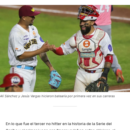
Alí Sánchez y Jesús Vargas hicieron batearía por primera vez en sus carreras
‎En lo que fue el tercer no hitter en la historia de la Serie del