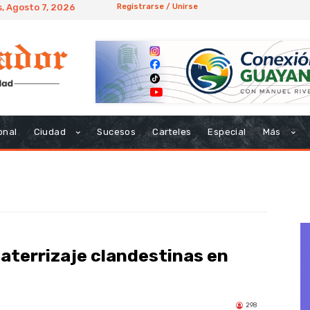
, Agosto 7, 2026
Registrarse / Unirse
onal
Ciudad
Sucesos
Carteles
Especial
Más
aterrizaje clandestinas en
298