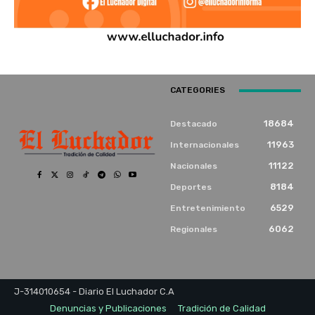
CATEGORIES
18684
Destacado
11963
Internacionales
11122
Nacionales
8184
Deportes
6529
Entretenimiento
6062
Regionales
J-314010654 - Diario El Luchador C.A
Denuncias y Publicaciones
Tradición de Calidad