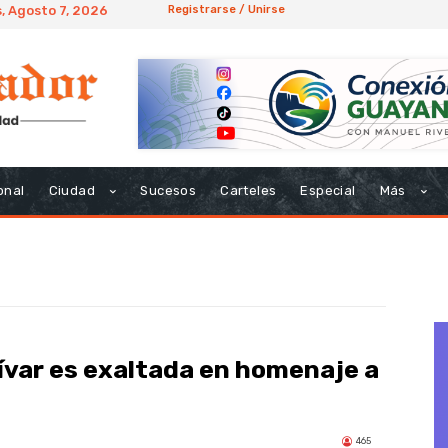
, Agosto 7, 2026
Registrarse / Unirse
onal
Ciudad
Sucesos
Carteles
Especial
Más
lívar es exaltada en homenaje a
465