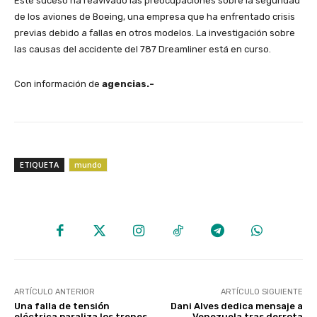
Este suceso ha reavivado las preocupaciones sobre la seguridad
de los aviones de Boeing, una empresa que ha enfrentado crisis
previas debido a fallas en otros modelos. La investigación sobre
las causas del accidente del 787 Dreamliner está en curso.
Con información de
agencias.-
ETIQUETA
mundo
ARTÍCULO ANTERIOR
ARTÍCULO SIGUIENTE
Una falla de tensión
Dani Alves dedica mensaje a
eléctrica paraliza los trenes
Venezuela tras derrota