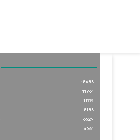
18683
11961
11119
8183
o
6529
6061