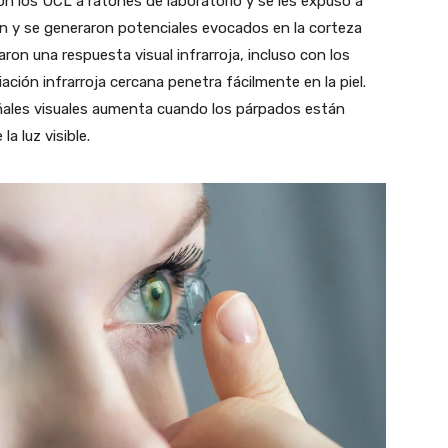
n los UCL a ratones de laboratorio y se les expuso a
ron y se generaron potenciales evocados en la corteza
ron una respuesta visual infrarroja, incluso con los
ación infrarroja cercana penetra fácilmente en la piel.
eñales visuales aumenta cuando los párpados están
a luz visible.