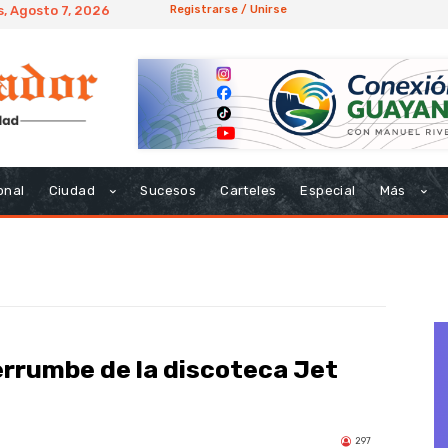
s, Agosto 7, 2026
Registrarse / Unirse
onal
Ciudad
Sucesos
Carteles
Especial
Más
errumbe de la discoteca Jet
297