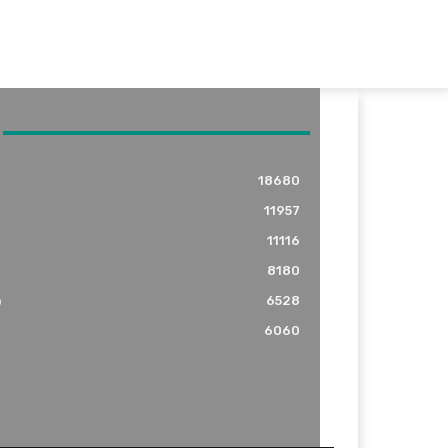
18680
11957
11116
8180
o
6528
6060