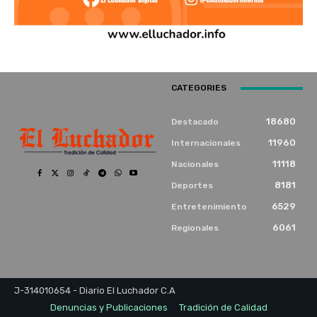
CATEGORIES
18680
Destacado
11960
Internacionales
11118
Nacionales
8181
Deportes
6529
Entretenimiento
6061
Regionales
J-314010654 - Diario El Luchador C.A
Denuncias y Publicaciones
Tradición de Calidad