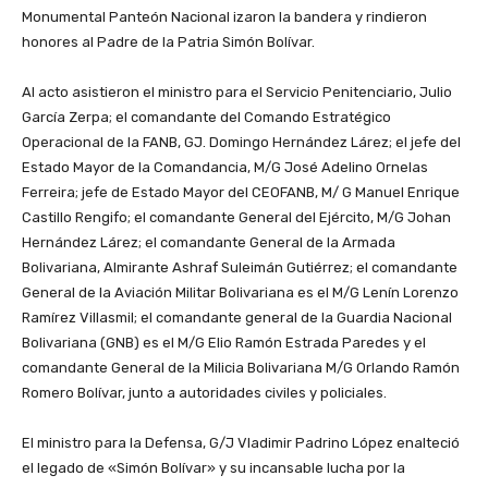
Monumental Panteón Nacional izaron la bandera y rindieron
honores al Padre de la Patria Simón Bolívar.
‎Al acto asistieron el ministro para el Servicio Penitenciario, Julio
García Zerpa; el comandante del Comando Estratégico
Operacional de la FANB, GJ. Domingo Hernández Lárez; el jefe del
Estado Mayor de la Comandancia, M/G José Adelino Ornelas
Ferreira; jefe de Estado Mayor del CEOFANB, M/ G Manuel Enrique
Castillo Rengifo; el comandante General del Ejército, M/G Johan
Hernández Lárez; el comandante General de la Armada
Bolivariana, Almirante Ashraf Suleimán Gutiérrez; el comandante
General de la Aviación Militar Bolivariana es el M/G Lenín Lorenzo
Ramírez Villasmil; el comandante general de la Guardia Nacional
Bolivariana (GNB) es el M/G Elio Ramón Estrada Paredes y el
comandante General de la Milicia Bolivariana M/G Orlando Ramón
Romero Bolívar, junto a autoridades civiles y policiales.
‎El ministro para la Defensa, G/J Vladimir Padrino López enalteció
el legado de «Simón Bolívar» y su incansable lucha por la