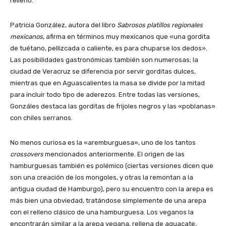
relleno.
Patricia González, autora del libro
Sabrosos platillos regionales
mexicanos
, afirma en términos muy mexicanos que «una gordita
de tuétano, pellizcada o caliente, es para chuparse los dedos».
Las posibilidades gastronómicas también son numerosas; la
ciudad de Veracruz se diferencia por servir gorditas dulces,
mientras que en Aguascalientes la masa se divide por la mitad
para incluir todo tipo de aderezos. Entre todas las versiones,
Gonzáles destaca las gorditas de frijoles negros y las «poblanas»
con chiles serranos.
No menos curiosa es la «aremburguesa», uno de los tantos
crossovers
mencionados anteriormente. El origen de las
hamburguesas también es polémico (ciertas versiones dicen que
son una creación de los mongoles, y otras la remontan a la
antigua ciudad de Hamburgo), pero su encuentro con la arepa es
más bien una obviedad, tratándose simplemente de una arepa
con el relleno clásico de una hamburguesa. Los veganos la
encontrarán similar a la arepa vegana, rellena de aguacate,