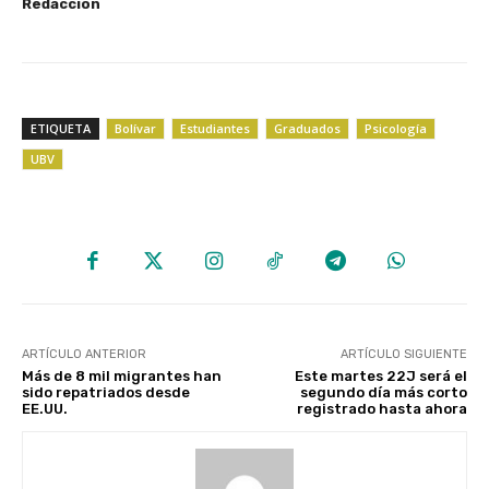
Redacción
ETIQUETA
Bolívar
Estudiantes
Graduados
Psicología
UBV
ARTÍCULO ANTERIOR
ARTÍCULO SIGUIENTE
Más de 8 mil migrantes han
Este martes 22J será el
sido repatriados desde
segundo día más corto
EE.UU.
registrado hasta ahora