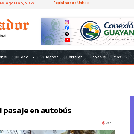
es, Agosto 5, 2026
Registrarse / Unirse
onal
Ciudad
Sucesos
Carteles
Especial
Más
el pasaje en autobús
357