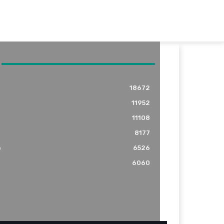
18672
11952
11108
8177
o
6526
6060