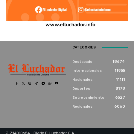
CATEGORIES
18674
Destacado
11955
Internacionales
11111
Nacionales
8178
Deportes
6527
Entretenimiento
6060
Regionales
J-314010654 - Diario El Luchador C.A