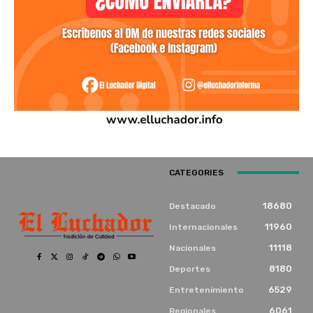
CATEGORIES
18680
Destacado
11960
Internacionales
11118
Nacionales
8180
Deportes
6529
Entretenimiento
6061
Regionales