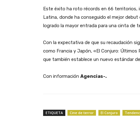
‎Este éxito ha roto récords en 66 territorios
Latina, donde ha conseguido el mejor debut e
logrado la mayor entrada para una cinta de te
‎Con la expectativa de que su recaudación s
como Francia y Japón, «El Conjuro: Últimos R
que también establece un nuevo estándar de é
‎Con información
Agencias-.
ETIQUETA
Cine de terror
El Conjuro
Tendenc