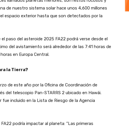
eces llamados planetas menores, son restos rocosos y
ana de nuestro sistema solar hace unos 4,600 millones
del espacio exterior hasta que son detectados por la
e el paso del asteroide 2025 FA22 podrá verse desde el
ximo del avistamiento será alrededor de las 7:41 horas de
 horas en Europa Central.
ra la Tierra?
zo de este año por la Oficina de Coordinación de
vés del telescopio Pan-STARRS 2 ubicado en Hawái.
r fue incluido en la Lista de Riesgo de la Agencia
FA22 podría impactar al planeta: “Las primeras