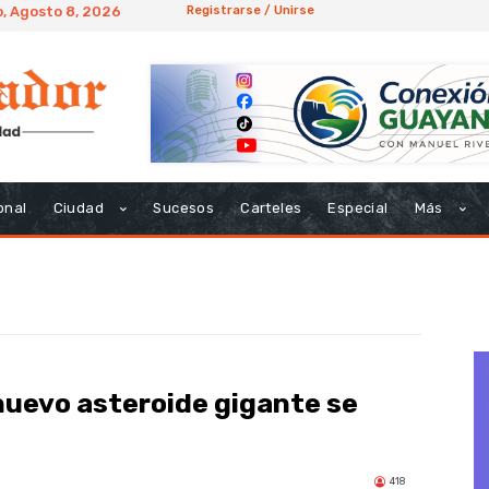
, Agosto 8, 2026
Registrarse / Unirse
onal
Ciudad
Sucesos
Carteles
Especial
Más
nuevo asteroide gigante se
418