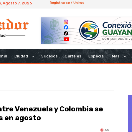
, Agosto 7, 2026
Registrarse / Unirse
onal
Ciudad
Sucesos
Carteles
Especial
Más
ntre Venezuela y Colombia se
s en agosto
307