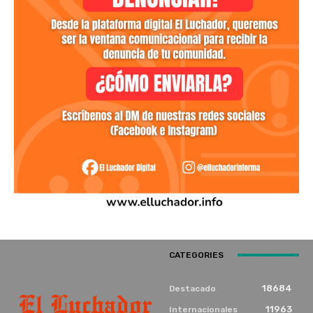
CATEGORIES
18684
Destacado
11963
Internacionales