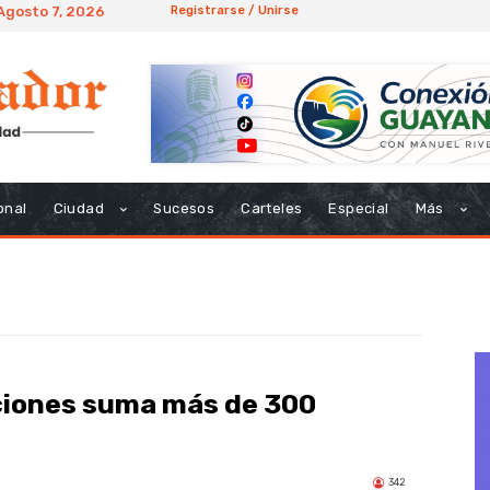
 Agosto 7, 2026
Registrarse / Unirse
onal
Ciudad
Sucesos
Carteles
Especial
Más
ciones suma más de 300
342