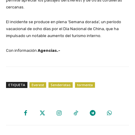
permite apreciar los paisajes del Everest y de otras cordilleras
cercanas.
El incidente se produce en plena ‘Semana dorada’, un período
vacacional de ocho días por el Día Nacional de China, que ha
impulsado un notable aumento del turismo interno.
Con información
Agencias.-
ETIQUETA
Everest
Senderistas
tormenta