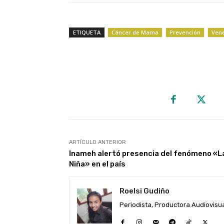
ETIQUETA
Cáncer de Mama
Prevención
Ven
ARTÍCULO ANTERIOR
Inameh alertó presencia del fenómeno «L
Niña» en el país
Roelsi Gudiño
Periodista, Productora Audiovisual