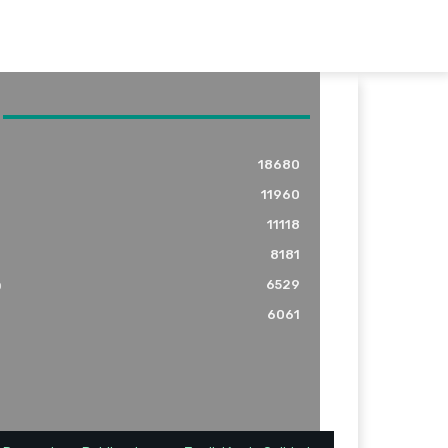
18680
11960
11118
8181
o
6529
6061