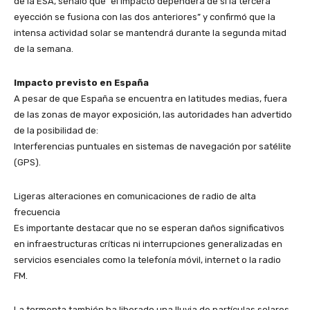
de la ESA, señaló que “el impacto dependerá de si la tercera
eyección se fusiona con las dos anteriores” y confirmó que la
intensa actividad solar se mantendrá durante la segunda mitad
de la semana.
​Impacto previsto en España
​A pesar de que España se encuentra en latitudes medias, fuera
de las zonas de mayor exposición, las autoridades han advertido
de la posibilidad de:
​Interferencias puntuales en sistemas de navegación por satélite
(GPS).
​Ligeras alteraciones en comunicaciones de radio de alta
frecuencia
​Es importante destacar que no se esperan daños significativos
en infraestructuras críticas ni interrupciones generalizadas en
servicios esenciales como la telefonía móvil, internet o la radio
FM.
​La tormenta también ha liberado una lluvia de partículas solares