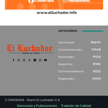
CATEGORIES
18690
Destacado
11968
Internacionales
11125
Nacionales
8186
Deportes
6532
Entretenimiento
6063
Regionales
J-314010654 - Diario El Luchador C.A
Denuncias y Publicaciones
Tradición de Calidad