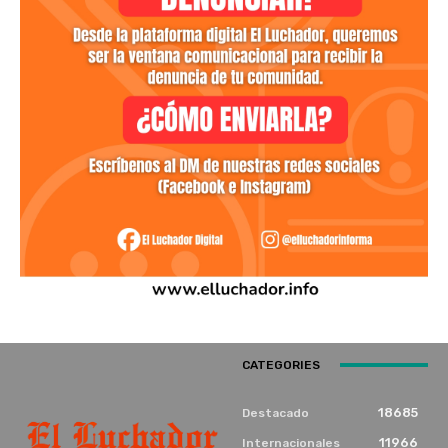
CATEGORIES
18685
Destacado
11966
Internacionales