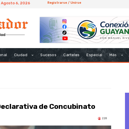
 Agosto 6, 2026
Registrarse / Unirse
onal
Ciudad
Sucesos
Carteles
Especial
Más
 Declarativa de Concubinato
228