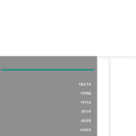
18676
11955
11114
8179
o
6528
6060