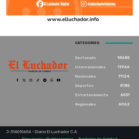
CATEGORIES
18685
Destacado
11966
Internacionales
11124
Nacionales
8185
Deportes
6531
Entretenimiento
6062
Regionales
J-314010654 - Diario El Luchador C.A