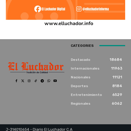
CATEGORIES
18684
Destacado
11963
Internacionales
11121
Nacionales
8184
Deportes
6529
Entretenimiento
6062
Regionales
J-314010654 - Diario El Luchador C.A