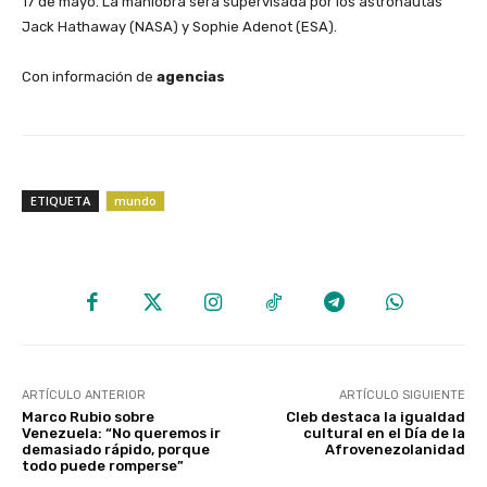
17 de mayo. La maniobra será supervisada por los astronautas
Jack Hathaway (NASA) y Sophie Adenot (ESA).
Con información de
agencias
ETIQUETA
mundo
ARTÍCULO ANTERIOR
ARTÍCULO SIGUIENTE
Marco Rubio sobre
Cleb destaca la igualdad
Venezuela: “No queremos ir
cultural en el Día de la
demasiado rápido, porque
Afrovenezolanidad
todo puede romperse”