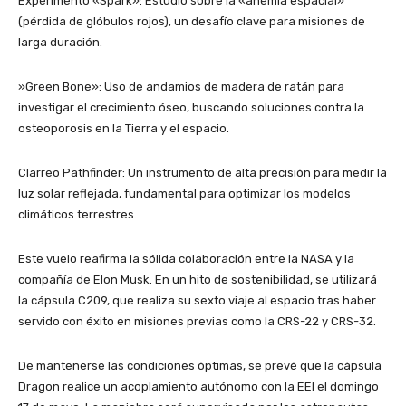
​Experimento «Spark»: Estudio sobre la «anemia espacial»
(pérdida de glóbulos rojos), un desafío clave para misiones de
larga duración.
​»Green Bone»: Uso de andamios de madera de ratán para
investigar el crecimiento óseo, buscando soluciones contra la
osteoporosis en la Tierra y el espacio.
​Clarreo Pathfinder: Un instrumento de alta precisión para medir la
luz solar reflejada, fundamental para optimizar los modelos
climáticos terrestres.
​Este vuelo reafirma la sólida colaboración entre la NASA y la
compañía de Elon Musk. En un hito de sostenibilidad, se utilizará
la cápsula C209, que realiza su sexto viaje al espacio tras haber
servido con éxito en misiones previas como la CRS-22 y CRS-32.
​De mantenerse las condiciones óptimas, se prevé que la cápsula
Dragon realice un acoplamiento autónomo con la EEI el domingo