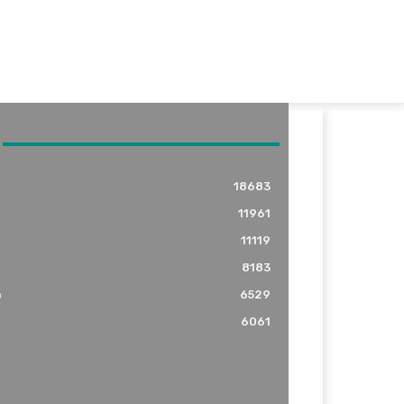
18683
11961
11119
8183
o
6529
6061