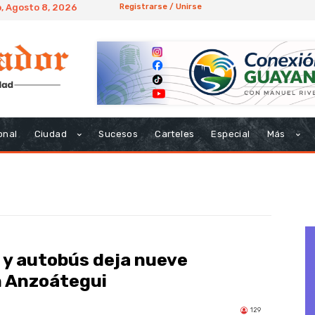
, Agosto 8, 2026
Registrarse / Unirse
onal
Ciudad
Sucesos
Carteles
Especial
Más
 y autobús deja nueve
en Anzoátegui
129