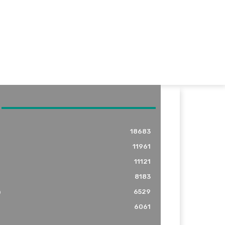
18683
11961
11121
8183
o
6529
6061