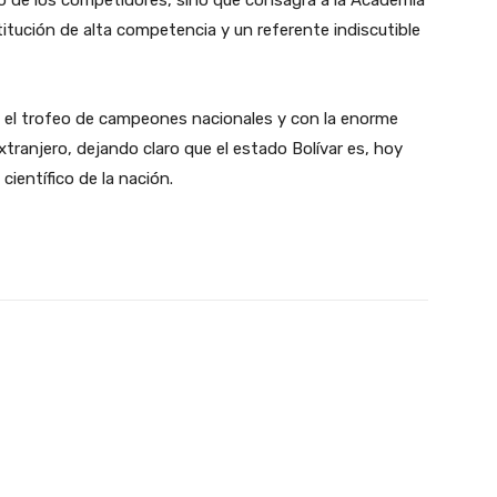
zo de los competidores, sino que consagra a la Academia
tución de alta competencia y un referente indiscutible
n el trofeo de campeones nacionales y con la enorme
xtranjero, dejando claro que el estado Bolívar es, hoy
 científico de la nación.