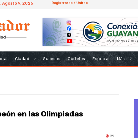
 Agosto 9, 2026
Registrarse / Unirse
onal
Ciudad
Sucesos
Carteles
Especial
Más
eón en las Olimpiadas
194