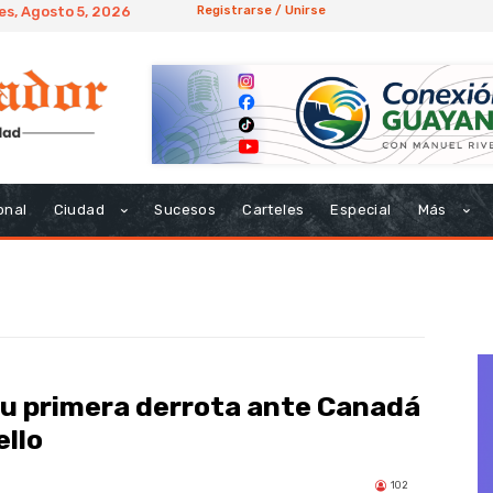
es, Agosto 5, 2026
Registrarse / Unirse
onal
Ciudad
Sucesos
Carteles
Especial
Más
su primera derrota ante Canadá
ello
102