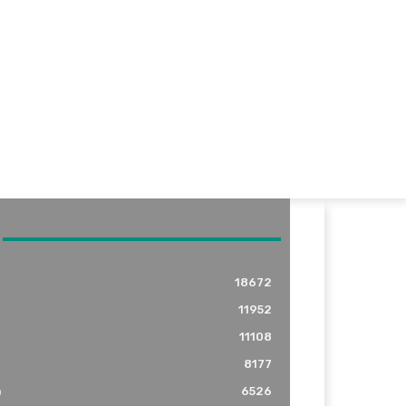
18672
11952
11108
8177
o
6526