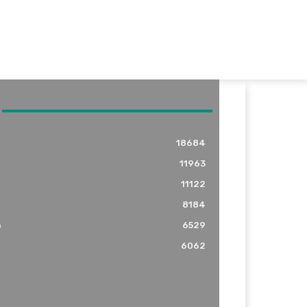
18684
11963
11122
8184
o
6529
6062