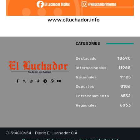
CATEGORIES
18690
Destacado
11968
Internacionales
11125
Nacionales
8186
Deportes
6532
Entretenimiento
6063
Regionales
J-314010654 - Diario El Luchador C.A