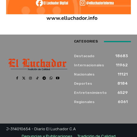
CATEGORIES
18683
Destacado
11962
Internacionales
11121
Nacionales
8184
Deportes
6529
Entretenimiento
6061
Regionales
J-314010654 - Diario El Luchador C.A
Denuncias y Publicaciones
Tradición de Calidad