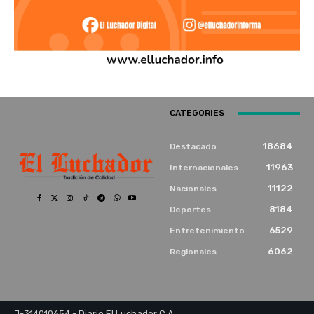
CATEGORIES
18684
Destacado
11963
Internacionales
11122
Nacionales
8184
Deportes
6529
Entretenimiento
6062
Regionales
J-314010654 - Diario El Luchador C.A