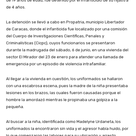
de 19 años de edad, fue detenido por el infanticidio de su hijastra
de 4 años.
La detención se llevó a cabo en Propatria, municipio Libertador
de Caracas, donde el infanticida fue localizado por una comisión
del Cuerpo de Investigaciones Científicas, Penales y
Criminalísticas (Cicpc), cuyos funcionarios se presentaron
durante la madrugada del sábado, 6 de junio, en una vivienda del
sector El Mirador del 23 de enero para atender una llamada de
emergencia por un episodio de violencia intrafamiliar.
Al llegar a la vivienda en cuestión, los uniformados se hallaron
con una escabrosa escena, pues la madre de la niña presentaba
lesiones en los brazos, las cuales fueron causadas porque el
hombre la amordazó mientras le propinaba una golpiza a la
pequeña.
Al buscar a la niña, identificada como Madelyne Urdaneta, los
uniformados la encontraron sin vida y el agresor había huido, por
lo que comenzaron las labores para su ubicación y arresto.