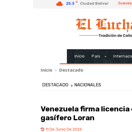
C
Jueves
25.3
Ciudad Bolivar
Inicio
País
Internaci
Inicio
Destacado
DESTACADO
NACIONALES
Venezuela firma licencia 
gasífero Loran
11 De Junio De 2026