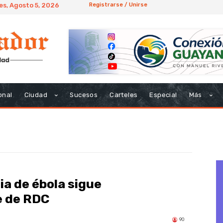
es, Agosto 5, 2026
Registrarse / Unirse
onal
Ciudad
Sucesos
Carteles
Especial
Más
ia de ébola sigue
e de RDC
90